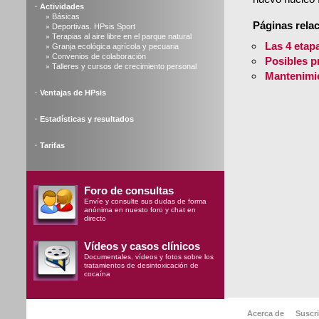
·
Actividades
Básicas
»
Páginas rela
Deportivas. HPsis Sport
»
Terapias al aire libre en el parque natural
»
Las 4 etap
Granja ecológica agrícola y pecuaria
»
Convenios de colaboración
»
Posibles p
Talleres y cursos de crecimiento personal
»
Mantenimi
·
Ventajas de HPsis
·
Estadísticas y resultados
·
Tarifas
Foro de consultas
Envíe y consulte sus dudas de forma
anónima en nuesto foro y chat en
directo
Vídeos y casos clínicos
Documentales, vídeos y fotos sobre los
tratamientos de desintoxicación de
cocaína
Acerca de
Suscri