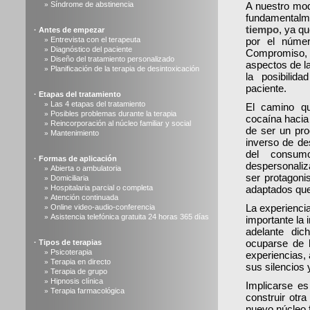
Síndrome de abstinencia
A nuestro modo
»
fundamental
tiempo
, ya q
·
Antes de empezar
Entrevista con el terapeuta
por el númer
»
Diagnóstico del paciente
»
Compromiso,
Diseño del tratamiento personalizado
»
aspectos de la
Planificación de la terapia de desintoxicación
»
la posibilid
paciente.
·
Etapas del tratamiento
Las 4 etapas del tratamiento
»
El camino qu
Posibles problemas durante la terapia
»
cocaína hacia 
Reincorporación al núcleo familiar y social
»
de ser un pro
Mantenimiento
»
inverso de des
del consum
·
Formas de aplicación
despersonaliz
Abierta o ambulatoria
»
ser protagoni
Domiciliaria
»
Hospitalaria parcial o completa
adaptados que 
»
Atención continuada
»
La experienci
Online video-audio-conferencia
»
Asistencia telefónica gratuita 24 horas 365 días
»
importante la 
adelante dic
ocuparse de l
·
Tipos de terapias
Psicoterapia
»
experiencias, 
Terapia en directo
»
sus silencios 
Terapia de grupo
»
Hipnosis clínica
»
Implicarse es
Terapia farmacológica
»
construir otra
nuevo núcleo f