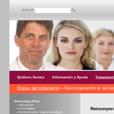
BUSCAR
Quiénes Somos
Información y Ayuda
Tratamien
Etapas del tratamiento
» Reincorporación al núcleo 
·
Metodología HPsis
Indicaciones
»
Reincorpora
Comorbilidad
»
Desintoxicación. Logros inmediatos
»