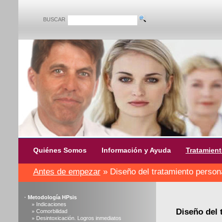
BUSCAR
Quiénes Somos
Información y Ayuda
Tratamien
Antes de empezar
» Diseño del tratamiento person
·
Metodología HPsis
Indicaciones
»
Diseño del 
Comorbilidad
»
Desintoxicación. Logros inmediatos
»