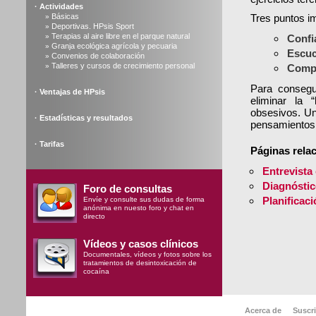
·
Actividades
Básicas
Tres puntos im
»
Deportivas. HPsis Sport
»
Terapias al aire libre en el parque natural
»
Confi
Granja ecológica agrícola y pecuaria
»
Escuc
Convenios de colaboración
»
Talleres y cursos de crecimiento personal
»
Comp
Para consegu
·
Ventajas de HPsis
eliminar la 
obsesivos. Un
·
Estadísticas y resultados
pensamientos 
·
Tarifas
Páginas rela
Entrevista 
Diagnóstic
Foro de consultas
Planificaci
Envíe y consulte sus dudas de forma
anónima en nuesto foro y chat en
directo
Vídeos y casos clínicos
Documentales, vídeos y fotos sobre los
tratamientos de desintoxicación de
cocaína
Acerca de
Suscri