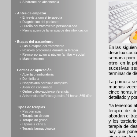
Síndrome de abstinencia
»
·
Antes de empezar
Entrevista con el terapeuta
»
Diagnóstico del paciente
»
Diseño del tratamiento personalizado
»
Planificación de la terapia de desintoxicación
»
·
Etapas del tratamiento
Las 4 etapas del tratamiento
»
En las siguie
Posibles problemas durante la terapia
»
desintoxicaci
Reincorporación al núcleo familiar y social
»
semana para e
Mantenimiento
»
otro
, en la p
sucesivas se
·
Formas de aplicación
terminar de di
Abierta o ambulatoria
»
Domiciliaria
»
La primera se
Hospitalaria parcial o completa
»
muchas veces
Atención continuada
»
cinco horas, i
Online video-audio-conferencia
»
Asistencia telefónica gratuita 24 horas 365 días
»
detallado y por
Ya tenemos al
·
Tipos de terapias
terapia de de
Psicoterapia
»
abordan el tra
Terapia en directo
»
Terapia de grupo
»
y los terciar
Hipnosis clínica
»
terapia de de
Terapia farmacológica
»
hay que pone
ejercicios ter