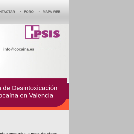
NTACTAR
•
FORO
•
MAPA WEB
info@cocaina.es
a de Desintoxicación
ocaína en Valencia
rle a compartir y a tomar decisiones