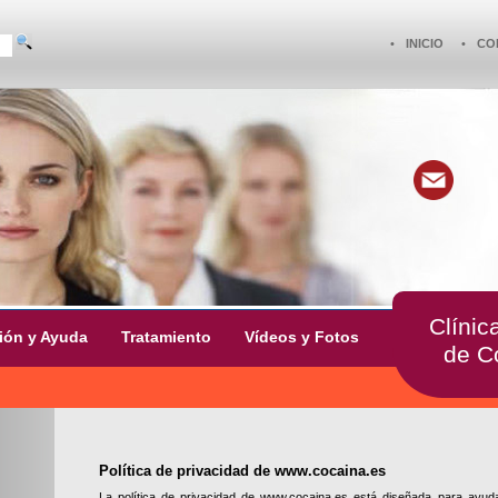
•
INICIO
•
CO
Clínic
ión y Ayuda
Tratamiento
Vídeos y Fotos
de C
Política de privacidad de www.cocaina.es
La política de privacidad de www.cocaina.es está diseñada para ayuda