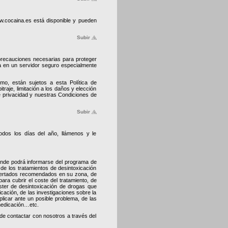
w.cocaina.es está disponible y pueden
Subir
precauciones necesarias para proteger
da en un servidor seguro especialmente
mo, están sujetos a esta Política de
traje, limitación a los daños y elección
e privacidad y nuestras Condiciones de
Subir
dos los días del año, llámenos y le
onde podrá informarse del programa de
de los tratamientos de desintoxicación
certados recomendados en su zona, de
ra cubrir el coste del tratamiento, de
áster de desintoxicación de drogas que
ación, de las investigaciones sobre la
licar ante un posible problema, de las
medicación…etc.
e contactar con nosotros a través del