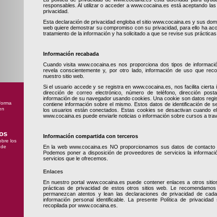
responsables. Al utilizar o acceder a www.cocaina.es está aceptando las 
privacidad.
Esta declaración de privacidad engloba el sitio www.cocaina.es y sus domi
web quiere demostrar su compromiso con su privacidad, para ello ha aco
tratamiento de la información y ha solicitado a que se revise sus prácticas
Información recabada
Cuando visita www.cocaina.es nos proporciona dos tipos de informació
revela conscientemente y, por otro lado, información de uso que rec
nuestro sitio web.
Si el usuario accede y se registra en www.cocaina.es, nos facilita ciert
dirección de correo electrónico, número de teléfono, dirección post
información de su navegador usando cookies. Una cookie son datos regis
forma
contiene información sobre el mismo. Estos datos de identificación de se
en
los usuarios están conectados. Estas cookies se desactivan cuando el u
www.cocaina.es puede enviarle noticias o información sobre cursos a tra
cos
Información compartida con terceros
bre los
 de
En la web www.cocaina.es NO proporcionamos sus datos de contacto 
Podemos poner a disposición de proveedores de servicios la informaci
servicios que le ofrecemos.
Enlaces
En nuestro portal www.cocaina.es puede contener enlaces a otros siti
prácticas de privacidad de estos otros sitios web. Le recomendamos
permanezcan atentos y lean las declaraciones de privacidad de cada
información personal identificable. La presente Política de privacidad
recopilada por www.cocaina.es.