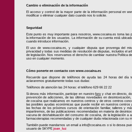
Cambio o eliminación de la información
El acceso y control de la mayor parte de la información personal en ww
modificar o eliminar cualquier dato cuando nos lo solicite.
Seguridad
Este punto es muy importante para nosotros, www.cocaina.es toma las 
la información de los usuarios. La información de su cuenta está ubica
cuando introduce información.
El uso de www.cocaina.es, y cualquier disputa que provenga del mis
privacidad y todas sus medidas de resolución de disputas, incluidos el arbi
de legislación. Nos reservamos el derecho de cambiar nuestra Política d
uso en cualquier momento.
Cómo ponerte en contacto con www.cocaina.es
Recuerde que dispone de teléfonos de ayuda las 24 horas del día to
aclararemos gratuitamente todas sus dudas:
Teléfonos de atención las 24 horas: el teléfono 629 66 22 22
Si desea más información, participe en nuestro
foro
y chat en directo, d
prevención de adicciones, de las últimas novedades en desintoxicación, 
de cocaína que realizamos en nuestros centros y de otros centros con
las posibles ayudas económicas que puede recibir en nuestros centros pa
las fechas de los próximos cursos de orientación familiar, talleres y m
impartiremos, de las publicaciones recomendadas en materia de desintoxic
vacuna de deshabituación del consumo de cocaína, de la legislación a ap
farmacoterapias recomendadas y de cualquier duda relacionada con su 
También puede mandarnos un email a info@cocaina.es o si lo desea pued
usuario de SKYPE
joan_luz