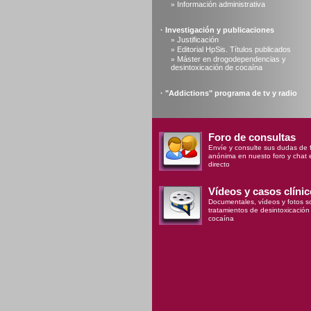
Información administrativa
»
·
Investigación y publicaciones
Justificación
»
Editorial HpSis. Títulos publicados
»
Máster en drogodependencias y
»
desintoxicación de cocaína
·
"Addictions" programa de tv y radio
Foro de consultas
Envíe y consulte sus dudas de 
anónima en nuesto foro y chat 
directo
Vídeos y casos clíni
Documentales, vídeos y fotos so
tratamientos de desintoxicación
cocaína