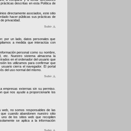
prácticas descritas en esta Política de
nios directamente asociados, este sitio
rdado hacer públicas sus prácticas de
 de privacidad.
Subir
n: por un lado, datos personales que
opilamos a medida que interactúa con
a información personal como su nombre,
al, etc. Nuestro sistema almacena la
trados en el ordenador del usuario que
sión los utilizamos para confirmar que
suario cierra el navegador. El portal
vés del uso normal del mismo.
Subir
a empresas externas sin su permiso.
ón que nos ayude a proporcionarle los
os web, no somos responsables de las
 que cuando abandonen nuestro sitio
 uno de los sitios web que recopilen
 solamente se aplica a la información
Subir