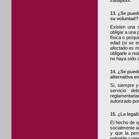
trabajador.
13. ¿Se puede
su voluntad?
Existen una s
obligar a una 
física o psíqu
edad (si se e
afectado es ma
obligarle a re
no haya sido c
14. ¿Se pued
alternativa e
Sí, siempre y
servicio d
reglamentari
autorizado por
15. ¿La legal
El hecho de q
socialmente ac
y que la per
palpable cuan