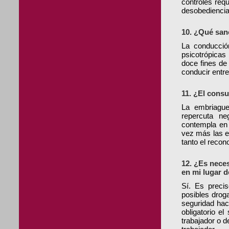
controles req
desobediencia
10. ¿Qué san
La conducción
psicotrópicas
doce fines de
conducir entre
11. ¿El cons
La embriague
repercuta ne
contempla en 
vez más las e
tanto el reco
12. ¿Es neces
en mi lugar d
Sí. Es precis
posibles drog
seguridad hac
obligatorio el
trabajador o d