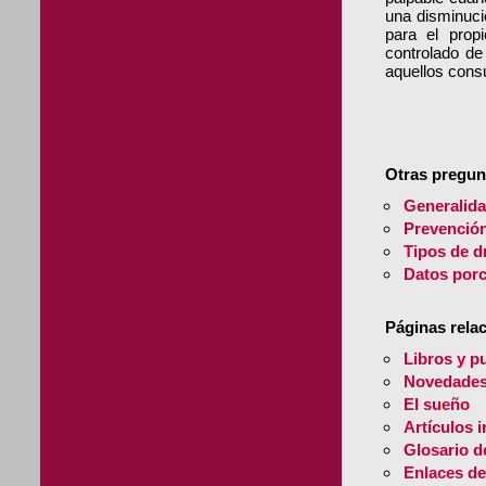
una disminuci
para el prop
controlado de
aquellos consu
Otras pregun
Generalid
Prevenció
Tipos de d
Datos porc
Páginas rela
Libros y p
Novedades 
El sueño
Artículos 
Glosario d
Enlaces de