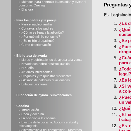
Métodos para controlar la ansiedad y evitar el
»
Preguntas y
consumo. Craving
El ahora
»
E.- Legislaci
·
Para los padres y la pareja
¿Es d
Para el núcleo familiar
»
Consejos a los padres
»
¿Qué
¿Cómo se llega a la adicción?
»
sustan
¿Por qué mi hijo consume?
»
¿Se p
¿Es mi hijo drogadicto?
»
Curso de orientación
»
¿Pued
droga
·
Biblioteca de ayuda
¿Cuán
Libros y publicaciones de ayuda a la venta
»
para e
Novedades sobre desintoxicación
»
El sueño
»
¿Toda
Artículos interesantes
»
legal
Preguntas y respuestas frecuentes
»
¿Es l
Glosario de palabras relacionadas
»
Enlaces de interés
»
¿Si v
alcoh
·
Fundación de ayuda. Subvenciones
¿Pued
un ve
·
Cocaína
¿Qué 
Introducción
»
¿El c
Coca y cocaína
»
La adicción a la cocaína
»
traba
Efectos de la cocaína. Acción cerebral y
»
¿Es n
etiopatogenia
Sintomatología del consumidor. Trastornos
toxic
»