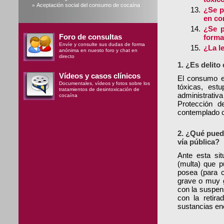
Aceptación social del consumo de cocaína
»
¿Se p
en co
¿Se p
Foro de consultas
forma 
Envíe y consulte sus dudas de forma
¿La le
anónima en nuesto foro y chat en
directo
1. ¿Es delito
Vídeos y casos clínicos
El consumo en
Documentales, vídeos y fotos sobre los
tóxicas, estu
tratamientos de desintoxicación de
administrativ
cocaína
Protección d
contemplado co
2. ¿Qué pued
vía pública?
Ante esta sit
(multa) que p
posea (para c
grave o muy 
con la suspen
con la retir
sustancias en