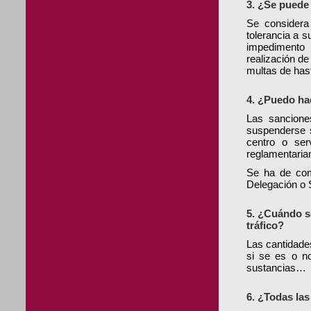
3. ¿Se puede 
Se considera 
tolerancia a s
impedimento 
realización de
multas de hast
4. ¿Puedo ha
Las sancione
suspenderse s
centro o ser
reglamentaria
Se ha de com
Delegación o 
5. ¿Cuándo s
tráfico?
Las cantidades
si se es o no
sustancias…
6. ¿Todas la