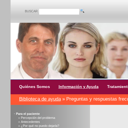
BUSCAR
Quiénes Somos
Información y Ayuda
Tratamien
Biblioteca de ayuda
» Preguntas y respuestas frec
·
Para el paciente
Percepción del problema
»
Antecedentes
»
¿Por qué no puedo dejarla?
»