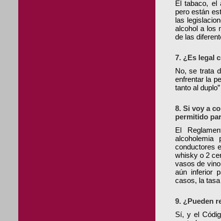
El tabaco, el
pero están es
las legislaci
alcohol a los
de las difere
7. ¿Es legal 
No, se trata 
enfrentar la p
tanto al duplo”
8. Si voy a c
permitido pa
El Reglamen
alcoholemia 
conductores 
whisky o 2 cer
vasos de vino
aún inferior 
casos, la tasa
9. ¿Pueden r
Sí, y el Códig