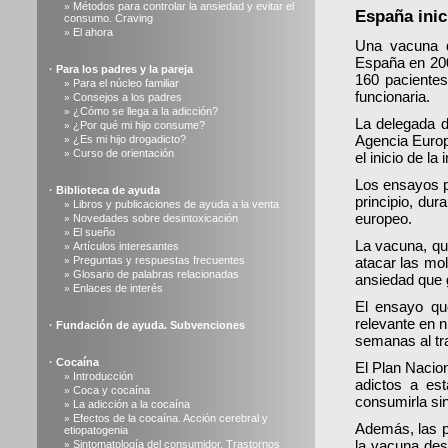
Métodos para controlar la ansiedad y evitar el
»
España inic
consumo. Craving
El ahora
»
Una vacuna q
España en 200
·
Para los padres y la pareja
160 pacientes
Para el núcleo familiar
»
funcionaria.
Consejos a los padres
»
¿Cómo se llega a la adicción?
»
La delegada d
¿Por qué mi hijo consume?
»
Agencia Europ
¿Es mi hijo drogadicto?
»
Curso de orientación
»
el inicio de l
Los ensayos p
·
Biblioteca de ayuda
principio, du
Libros y publicaciones de ayuda a la venta
»
europeo.
Novedades sobre desintoxicación
»
El sueño
»
La vacuna, qu
Artículos interesantes
»
Preguntas y respuestas frecuentes
atacar las mo
»
Glosario de palabras relacionadas
»
ansiedad que 
Enlaces de interés
»
El ensayo qu
relevante en 
·
Fundación de ayuda. Subvenciones
semanas al tr
·
Cocaína
El Plan Nacio
Introducción
»
adictos a es
Coca y cocaína
»
consumirla si
La adicción a la cocaína
»
Efectos de la cocaína. Acción cerebral y
»
Además, las 
etiopatogenia
la vacuna des
Sintomatología del consumidor. Trastornos
»