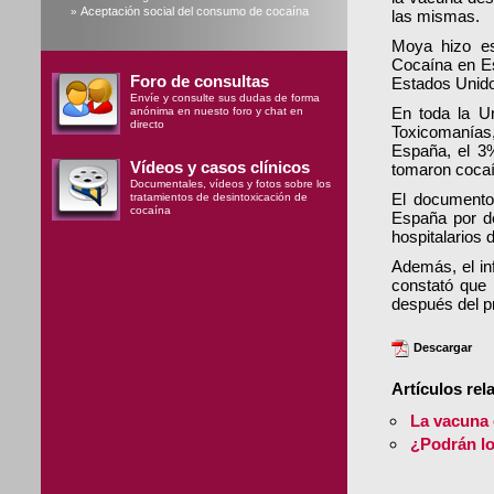
Aceptación social del consumo de cocaína
»
las mismas.
Moya hizo es
Cocaína en E
Foro de consultas
Estados Unid
Envíe y consulte sus dudas de forma
En toda la U
anónima en nuesto foro y chat en
directo
Toxicomanías,
España, el 3
Vídeos y casos clínicos
tomaron cocaín
Documentales, vídeos y fotos sobre los
El documento
tratamientos de desintoxicación de
cocaína
España por de
hospitalarios 
Además, el in
constató que
después del p
Descargar
Artículos rel
La vacuna 
¿Podrán lo