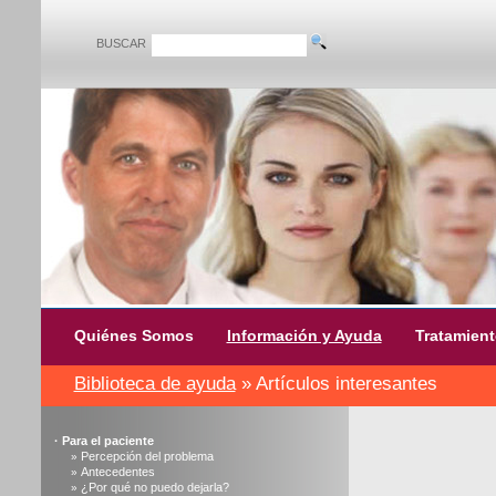
BUSCAR
Quiénes Somos
Información y Ayuda
Tratamien
Biblioteca de ayuda
» Artículos interesantes
·
Para el paciente
Percepción del problema
»
Antecedentes
»
¿Por qué no puedo dejarla?
»