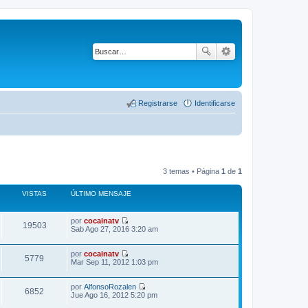
Registrarse
Identificarse
3 temas • Página
1
de
1
VISTAS
ÚLTIMO MENSAJE
por
cocainatv
19503
V
Sab Ago 27, 2016 3:20 am
e
r
ú
por
cocainatv
5779
l
V
Mar Sep 11, 2012 1:03 pm
t
e
i
r
m
ú
por
AlfonsoRozalen
6852
o
l
V
Jue Ago 16, 2012 5:20 pm
m
t
e