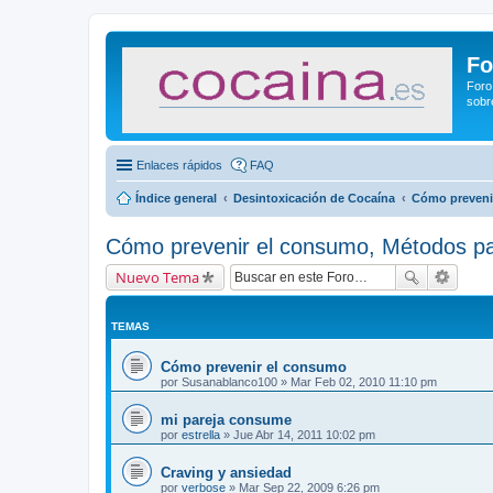
Fo
Foro
sobr
Enlaces rápidos
FAQ
Índice general
Desintoxicación de Cocaína
Cómo prevenir
Cómo prevenir el consumo, Métodos par
Nuevo Tema
TEMAS
Cómo prevenir el consumo
por
Susanablanco100
» Mar Feb 02, 2010 11:10 pm
mi pareja consume
por
estrella
» Jue Abr 14, 2011 10:02 pm
Craving y ansiedad
por
verbose
» Mar Sep 22, 2009 6:26 pm