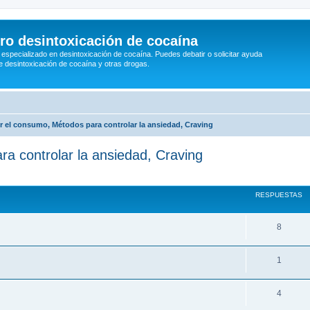
ro desintoxicación de cocaína
 especializado en desintoxicación de cocaína. Puedes debatir o solicitar ayuda
e desintoxicación de cocaína y otras drogas.
 el consumo, Métodos para controlar la ansiedad, Craving
a controlar la ansiedad, Craving
RESPUESTAS
8
1
4