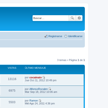
Registrarse
Identificarse
3 temas • Página
1
de
1
VISTAS
ÚLTIMO MENSAJE
por
cocainatv
13116
V
Jue Oct 11, 2012 10:49 pm
e
r
ú
por
AlfonsoRozalen
6975
l
V
Mar Sep 18, 2012 10:06 am
t
e
i
r
m
ú
por
Ramon
5503
V
o
l
Mié Ago 24, 2011 4:36 pm
e
m
t