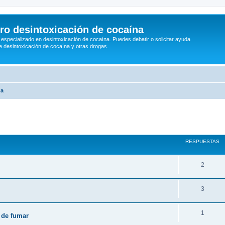
ro desintoxicación de cocaína
 especializado en desintoxicación de cocaína. Puedes debatir o solicitar ayuda
e desintoxicación de cocaína y otras drogas.
na
RESPUESTAS
2
3
1
r de fumar