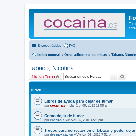
Fo
Foro
sobr
Enlaces rápidos
FAQ
Índice general
Otras adicciones químicas
Tabaco, Nicoti
Tabaco, Nicotina
Nuevo Tema
TEMAS
Libros de ayuda para dejar de fumar
por
cocainatv
» Mar Oct 09, 2012 11:09 am
Como dejar de fumar
por
cocaina
» Vie Mar 26, 2010 6:28 pm
Trucos para no recaer en el tabaco y poder deja
por
desintoxicacion
» Vie Abr 02, 2010 7:52 pm