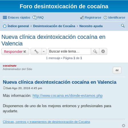
Foro desintoxicación de cocaína
Enlaces rápidos
FAQ
Registrarse
Identificarse
Índice general
Desintoxicación de Cocaína
Necesito ayuda
us
Nueva clínica dexintoxicación cocaína en
car
Valencia
Responder
1 mensaje • Página
1
de
1
cocainatv
Citar
Administrador del Sitio
Nueva clínica dexintoxicación cocaína en Valencia
Sab Ago 20, 2016 4:45 pm
M
e
Más información:
http://www.cocaina.es/donde-estamos.php
n
s
a
Disponemos de uno de los mejores entornos y profesionales para
j
ayudarte.
e
Clínicas, centros y tratamientos de desintoxicación de Cocaina