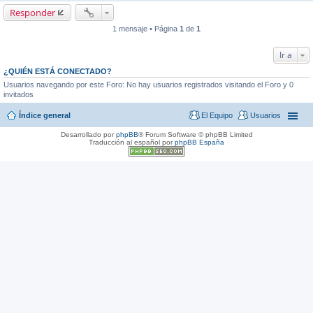
Responder
1 mensaje • Página
1
de
1
Ir a
¿QUIÉN ESTÁ CONECTADO?
Usuarios navegando por este Foro: No hay usuarios registrados visitando el Foro y 0
invitados
Índice general
El Equipo
Usuarios
Desarrollado por
phpBB
® Forum Software © phpBB Limited
Traducción al español por
phpBB España