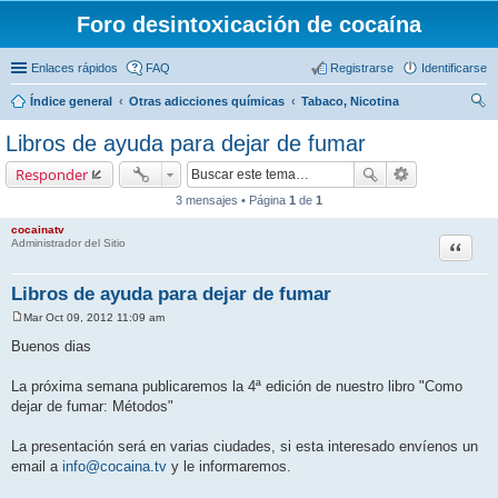
Foro desintoxicación de cocaína
Enlaces rápidos
FAQ
Registrarse
Identificarse
Índice general
Otras adicciones químicas
Tabaco, Nicotina
us
Libros de ayuda para dejar de fumar
car
Responder
3 mensajes • Página
1
de
1
cocainatv
Citar
Administrador del Sitio
Libros de ayuda para dejar de fumar
Mar Oct 09, 2012 11:09 am
M
e
Buenos dias
n
s
a
La próxima semana publicaremos la 4ª edición de nuestro libro "Como
j
dejar de fumar: Métodos"
e
La presentación será en varias ciudades, si esta interesado envíenos un
email a
info@cocaina.tv
y le informaremos.