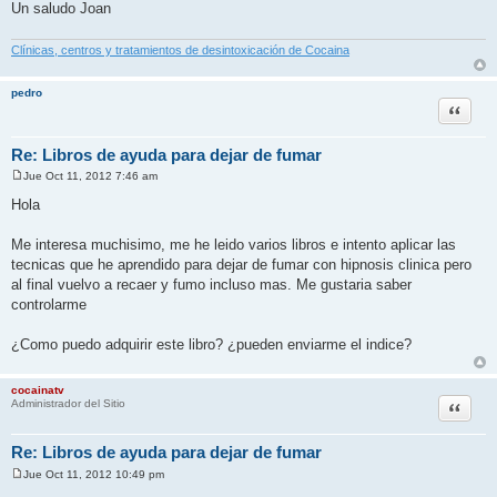
Un saludo Joan
Clínicas, centros y tratamientos de desintoxicación de Cocaina
pedro
Citar
Re: Libros de ayuda para dejar de fumar
Jue Oct 11, 2012 7:46 am
M
e
Hola
n
s
a
Me interesa muchisimo, me he leido varios libros e intento aplicar las
j
tecnicas que he aprendido para dejar de fumar con hipnosis clinica pero
e
al final vuelvo a recaer y fumo incluso mas. Me gustaria saber
controlarme
¿Como puedo adquirir este libro? ¿pueden enviarme el indice?
cocainatv
Citar
Administrador del Sitio
Re: Libros de ayuda para dejar de fumar
Jue Oct 11, 2012 10:49 pm
M