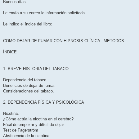
e
Buenos días
n
s
a
Le envío a su correo la información solicitada.
j
e
Le indico el índice del libro:
COMO DEJAR DE FUMAR CON HIPNOSIS CLÍNICA - METODOS
ÍNDICE
1. BREVE HISTORIA DEL TABACO
Dependencia del tabaco.
Beneficios de dejar de fumar.
Consideraciones del tabaco.
2. DEPENDENCIA FÍSICA Y PSICOLÓGICA
Nicotina.
¿Cómo actúa la nicotina en el cerebro?
Fácil de empezar y difícil de dejar.
Test de Fagerström
Abstinencia de la nicotina.