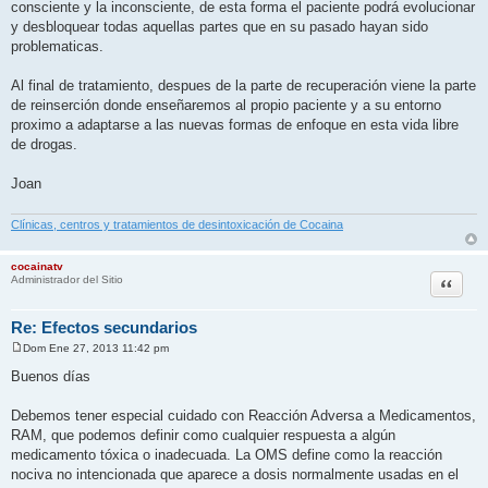
consciente y la inconsciente, de esta forma el paciente podrá evolucionar
e
y desbloquear todas aquellas partes que en su pasado hayan sido
problematicas.
Al final de tratamiento, despues de la parte de recuperación viene la parte
de reinserción donde enseñaremos al propio paciente y a su entorno
proximo a adaptarse a las nuevas formas de enfoque en esta vida libre
de drogas.
Joan
Clínicas, centros y tratamientos de desintoxicación de Cocaina
cocainatv
Citar
Administrador del Sitio
Re: Efectos secundarios
Dom Ene 27, 2013 11:42 pm
M
e
Buenos días
n
s
a
Debemos tener especial cuidado con Reacción Adversa a Medicamentos,
j
RAM, que podemos definir como cualquier respuesta a algún
e
medicamento tóxica o inadecuada. La OMS define como la reacción
nociva no intencionada que aparece a dosis normalmente usadas en el