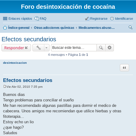
Foro desintoxicación de cocaína
Enlaces rápidos
FAQ
Registrarse
Identificarse
Índice general
Otras adicciones químicas
Medicamentos abuso, benzodiacepinas, tranquilizantes, barbitúricos …
us
Efectos secundarios
car
Responder
4 mensajes • Página
1
de
1
desintoxicacion
Citar
Efectos secundarios
Vie Abr 02, 2010 7:35 pm
M
e
Buenos dias
n
Tengo problemas para conciliar el sueño
s
a
Me han recomendado algunas pastillas para dormir el medico de
j
cabecera. Unos amigos me recomiendan que utilice hierbas y otras
e
fitoterapia...
Estoy echo un lio
¿que hago?
Saludos