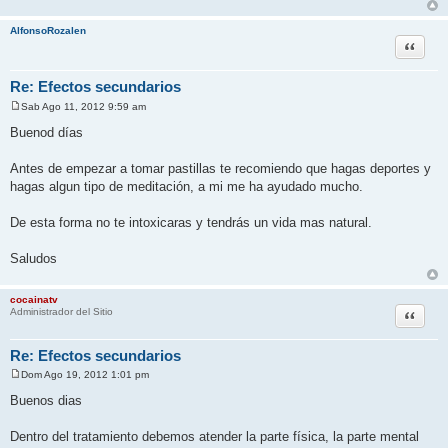
AlfonsoRozalen
Citar
Re: Efectos secundarios
Sab Ago 11, 2012 9:59 am
M
e
Buenod días
n
s
a
Antes de empezar a tomar pastillas te recomiendo que hagas deportes y
j
hagas algun tipo de meditación, a mi me ha ayudado mucho.
e
De esta forma no te intoxicaras y tendrás un vida mas natural.
Saludos
cocainatv
Citar
Administrador del Sitio
Re: Efectos secundarios
Dom Ago 19, 2012 1:01 pm
M
e
Buenos dias
n
s
a
Dentro del tratamiento debemos atender la parte física, la parte mental
j